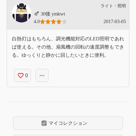
ライト・照明
ymkwt
4.0
2017-03-05
白熱灯はもちろん、調光機能対応のLED照明であれ
ば使える。その他、扇風機の回転の速度調整もでき
る。ゆっくりと静かに回したいときに便利。
favorite_border
more_horiz
0
assignment_turned_in
マイコレクション