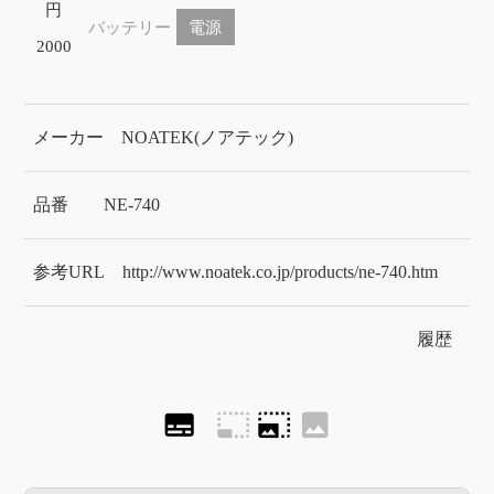
円
バッテリー
電源
2000
メーカー
NOATEK(ノアテック)
品番
NE-740
参考URL
http://www.noatek.co.jp/products/ne-740.htm
履歴
subtitles
photo_size_select_small
photo_size_select_large
image