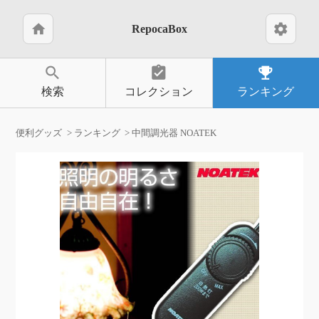
home
settings
RepocaBox
search
assignment_turned_in
emoji_events
検索
コレクション
ランキング
便利グッズ
ランキング
中間調光器 NOATEK