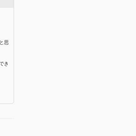
。
と思
でき