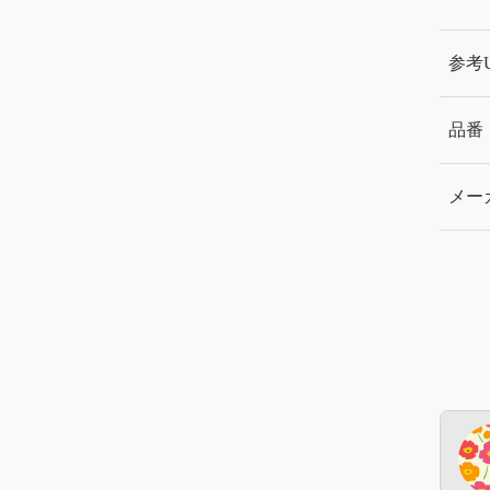
参考
品番
メー