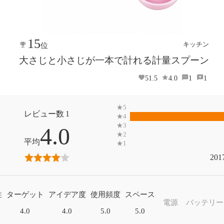
15
キッチン
位
大さじと小さじが一本で計れる計量スプーン
51.5
4.0
1
1
1
4.0
201
性
ターゲット
アイデア度
使用頻度
スペース
電源
バッテリー
4.0
4.0
5.0
5.0