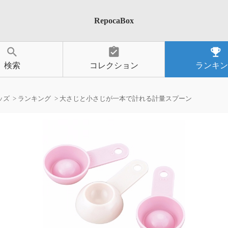
RepocaBox
search
assignment_turned_in
emoji_events
検索
コレクション
ランキン
ッズ
ランキング
大さじと小さじが一本で計れる計量スプーン