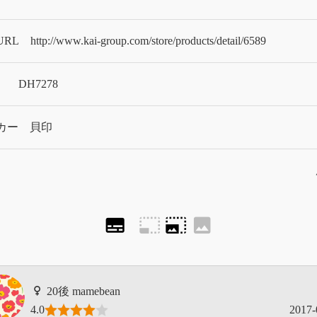
URL
http://www.kai-group.com/store/products/detail/6589
DH7278
カー
貝印
subtitles
photo_size_select_small
photo_size_select_large
image
mamebean
4.0
2017-