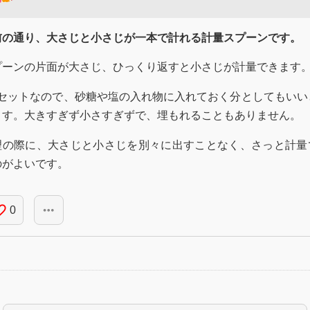
前の通り、大さじと小さじが一本で計れる計量スプーンです。
プーンの片面が大さじ、ひっくり返すと小さじが計量できます
本セットなので、砂糖や塩の入れ物に入れておく分としてもいい
ます。大きすぎず小さすぎずで、埋もれることもありません。
理の際に、大さじと小さじを別々に出すことなく、さっと計量
のがよいです。
_border
more_horiz
0