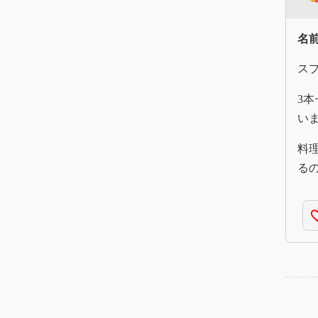
名
ス
3
い
料
る
favorite