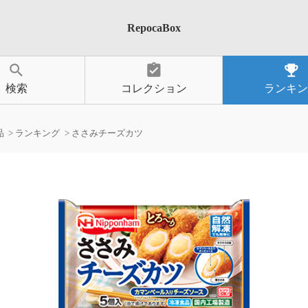
RepocaBox
search
assignment_turned_in
emoji_events
検索
コレクション
ランキン
品
ランキング
ささみチーズカツ