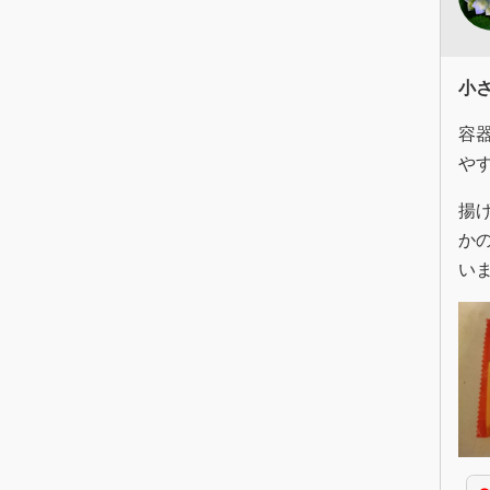
小
容
や
揚
か
い