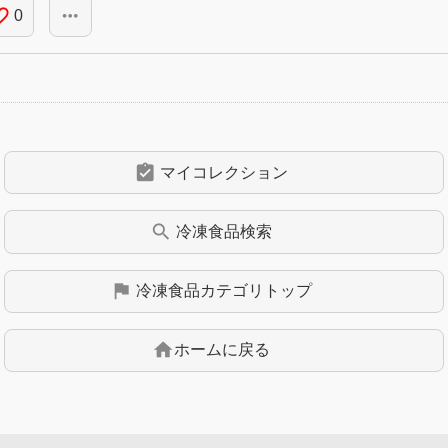
_border
more_horiz
0
assignment_turned_in
マイコレクション
search
冷凍食品
検索
flag
冷凍食品
カテゴリトップ
home
ホームに戻る