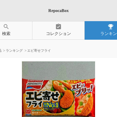
RepocaBox
search
assignment_turned_in
emoji_events
検索
コレクション
ランキン
品
ランキング
エビ寄せフライ