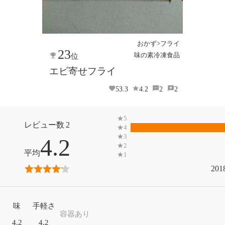
おかず>フライ
23
味の素冷凍食品
位
エビ寄せフライ
53.3
4.2
2
2
2
4.2
201
味
手軽さ
容器あり
4.2
4.2