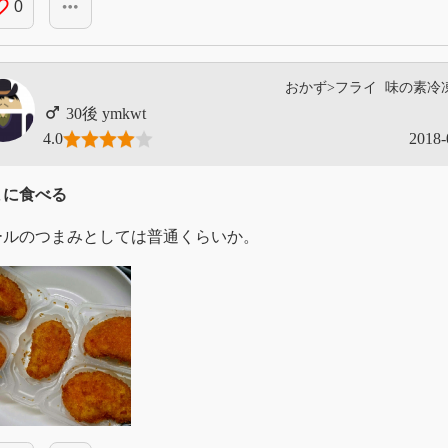
_border
more_horiz
0
おかず>フライ
味の素冷
ymkwt
4.0
2018-
まに食べる
ールのつまみとしては普通くらいか。