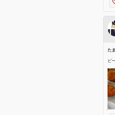
favorite
た
ビ