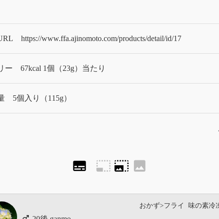
URL
https://www.ffa.ajinomoto.com/products/detail/id/17
リー
67kcal 1個（23g）当たり
量
5個入り（115g）
subtitles
photo_size_select_small
photo_size_select_large
image
おかず>フライ
味の素冷
ganmo