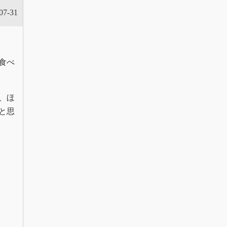
07-31
食べ
、ほ
と思