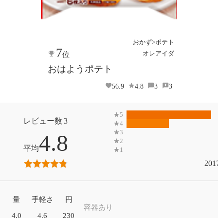
おかず>ポテト
7
オレアイダ
位
おはようポテト
56.9
4.8
3
3
3
4.8
201
量
手軽さ
円
容器あり
4.0
4.6
230