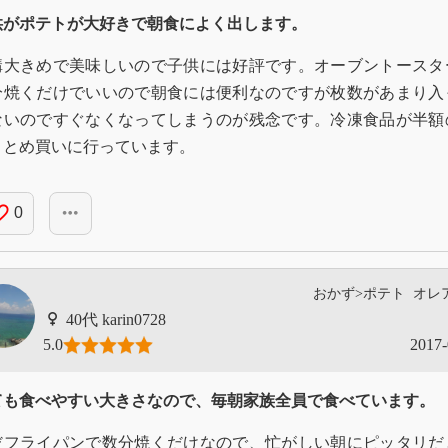
供がポテトが大好きで朝食によく出します。
構大きめで美味しいので子供には好評です。オーブントースタ
分焼くだけでいいので朝食には便利なのですが枚数があまり入
ないのですぐなくなってしまうのが残念です。冷凍食品が半額
まとめ買いに行っています。
_border
more_horiz
0
おかず>ポテト
オレ
karin0728
5.0
2017-
ても食べやすい大きさなので、毎朝家族全員で食べています。
だフライパンで数分焼くだけなので、忙がしい朝にピッタリだ