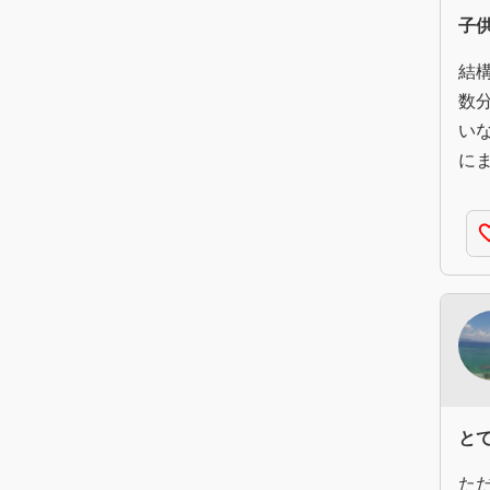
子
結
数
い
に
favorite
と
た