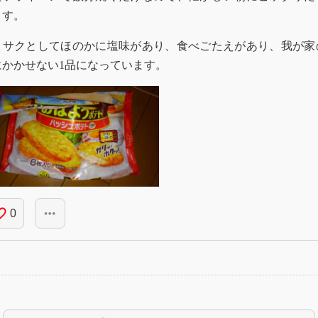
ます。
クサクとしてほのかに塩味があり、食べごたえがあり、我が家
にかかせない1品になっています。
_border
more_horiz
0