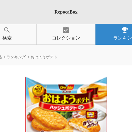
RepocaBox
search
assignment_turned_in
emoji_events
検索
コレクション
ランキン
品
ランキング
おはようポテト