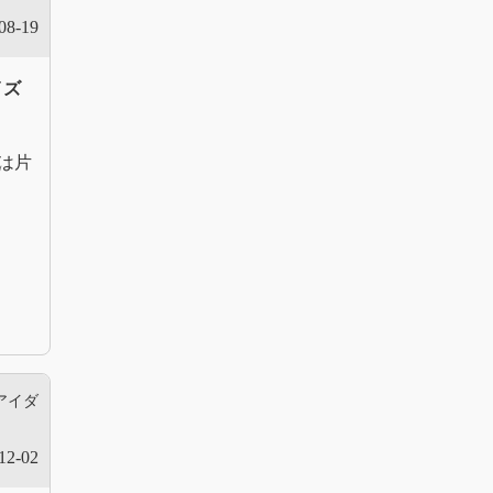
08-19
イズ
は片
アイダ
12-02