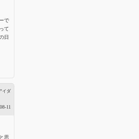
ーで
って
の日
アイダ
08-11
と思