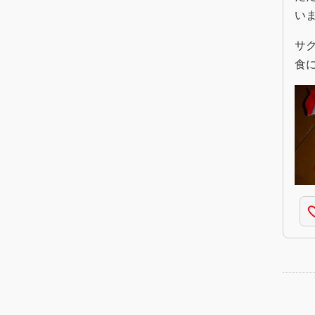
い
サ
食
favorite