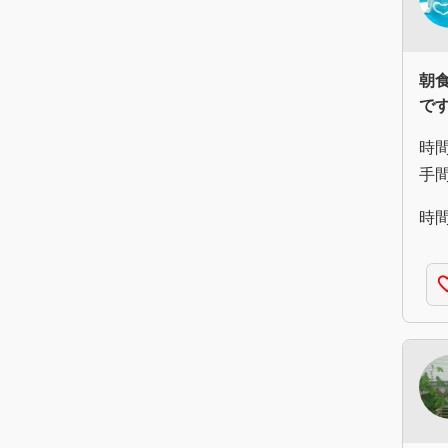
朝
で
時
手
時
favorite