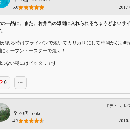
5.0
2017-
食の一品に、また、お弁当の隙間に入れられるちょうどよいサ
す。
間がある時はフライパンで焼いてカリカリにして時間がない時
間にオーブントースターで焼く！
間のない朝にはピッタリです！
_border
more_horiz
0
ポテト
オレ
Tohko
4.5
2016-