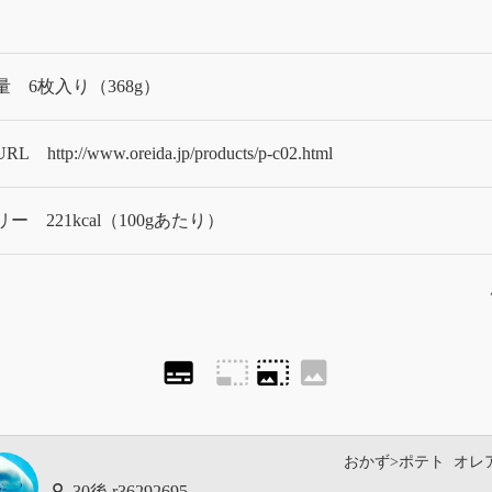
量
6枚入り（368g）
URL
http://www.oreida.jp/products/p-c02.html
リー
221kcal（100gあたり）
subtitles
photo_size_select_small
photo_size_select_large
image
おかず>ポテト
オレ
r36292695