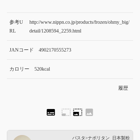
参考U
http://www.nippn.co.jp/products/frozen/ohmy_big/
RL
detail/1208594_2259.html
JANコード
4902170555273
カロリー
520kcal
履歴
subtitles
photo_size_select_small
photo_size_select_large
image
パスタ>ナポリタン
日本製粉