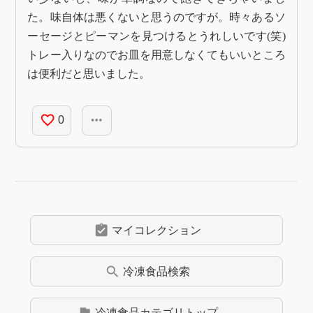
た。味自体は悪くないと思うのですが。時々あるソ
ーセージとピーマンを見つけるとうれしいです(笑)
トレー入りなのでお皿を用意しなくてもいいところ
は便利だと思いました。
favorite_border
more_horiz
0
assignment_turned_in
マイコレクション
search
冷凍食品
検索
flag
冷凍食品
カテゴリトップ