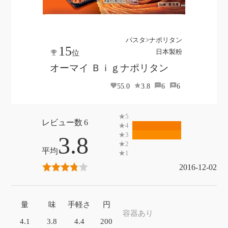
パスタ>ナポリタン
15
日本製粉
位
オーマイ Ｂｉｇナポリタン
55.0
3.8
6
6
6
3.8
2016-12-02
量
味
手軽さ
円
容器あり
4.1
3.8
4.4
200