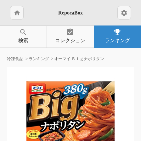
home
settings
RepocaBox
search
assignment_turned_in
emoji_events
検索
コレクション
ランキング
冷凍食品
ランキング
オーマイ Ｂｉｇナポリタン