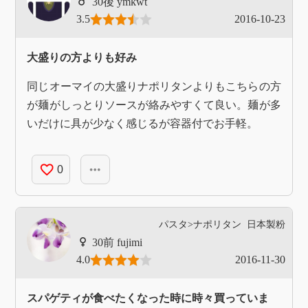
ymkwt
3.5
2016-10-23
大盛りの方よりも好み
同じオーマイの大盛りナポリタンよりもこちらの方
が麺がしっとりソースが絡みやすくて良い。麺が多
いだけに具が少なく感じるが容器付でお手軽。
favorite_border
more_horiz
0
パスタ>ナポリタン
日本製粉
fujimi
4.0
2016-11-30
スパゲティが食べたくなった時に時々買っていま