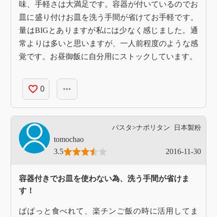
味、手軽さは大満足です。容器が付いているのでお
皿に盛り付けお皿を洗う手間が省けてお手軽です。
量はBIGとありますが私には少なく感じました。通
常よりは多いと思いますが、一人前程度のような感
覚です。お昼御飯に自分用にストックしています。
favorite_border
more_horiz
0
パスタ>ナポリタン
日本製粉
tomochao
3.5
2016-11-30
容器付きでお皿を使わない為、洗う手間が省けま
す！
ぱぱっと食べれて、楽チンご飯の時に活用してま