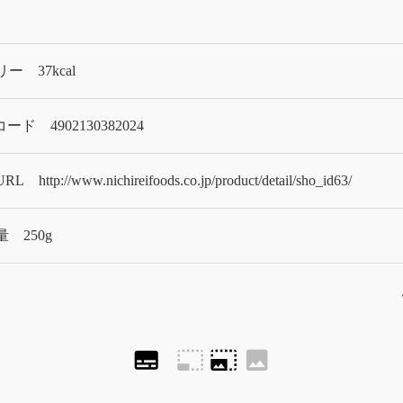
リー
37kcal
Nコード
4902130382024
URL
http://www.nichireifoods.co.jp/product/detail/sho_id63/
量
250g
subtitles
photo_size_select_small
photo_size_select_large
image