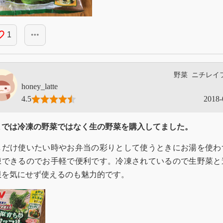
_border
more_horiz
1
野菜
ニチレイ
honey_latte
4.5
2018-
までは冷凍の野菜ではなく生の野菜を購入してました。
しだけ使いたい時やお弁当の彩りとして使うときにお湯を使わ
凍できるのでお手軽で便利です。冷凍されているので生野菜と
限を気にせず使えるのも魅力的です。