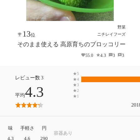
野菜
13
ニチレイフーズ
位
そのまま使える 高原育ちのブロッコリー
55.0
4.3
3
3
3
4.3
201
味
手軽さ
円
容器あり
4.3
4.6
290