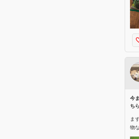
favorite
今
ち
ま
物