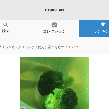
RepocaBox
search
assignment_turned_in
emoji_events
検索
コレクション
ランキン
品
ランキング
そのまま使える 高原育ちのブロッコリー