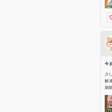
favorite
今
少
解
期