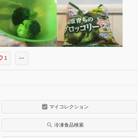
_border
more_horiz
1
assignment_turned_in
マイコレクション
search
冷凍食品
検索