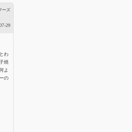
フーズ
07-29
とわ
子焼
何よ
ーの