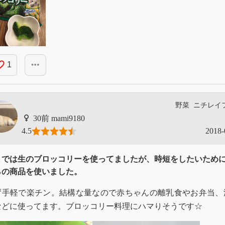
_border
more_horiz
1
野菜
ニチレイ
mami9180
4.5
2018-
までは生のブロッコリーを使ってましたが、時短をしたいため
らの商品を使いました。
ず手軽で楽チン。結構な量なので赤ちゃんの離乳食やお弁当、
などに使ってます。ブロッコリー料理にハマりそうです☆