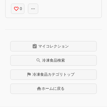
favorite_border
more_horiz
0
assignment_turned_in
マイコレクション
search
冷凍食品
検索
flag
冷凍食品
カテゴリトップ
home
ホームに戻る