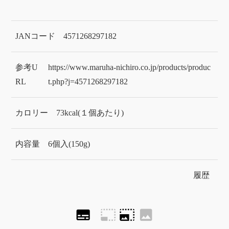
JANコード
4571268297182
参考U
https://www.maruha-nichiro.co.jp/products/produc
RL
t.php?j=4571268297182
カロリー
73kcal(１個あたり)
内容量
6個入(150g)
履歴
subtitles
photo_size_select_small
photo_size_select_large
image