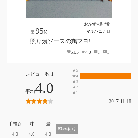
おかず>揚げ物
95
マルハニチロ
位
照り焼ソースの鶏マヨ!
51.5
4.0
1
1
1
4.0
2017-11-18
手軽さ
味
量
容器あり
4.0
4.0
4.0