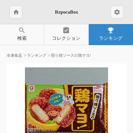
home
settings
RepocaBox
search
assignment_turned_in
emoji_events
検索
コレクション
ランキング
冷凍食品
ランキング
照り焼ソースの鶏マヨ!