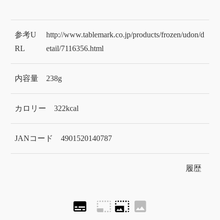
参考U
http://www.tablemark.co.jp/products/frozen/udon/d
RL
etail/7116356.html
内容量
238g
カロリー
322kcal
JANコード
4901520140787
履歴
subtitles
photo_size_select_small
photo_size_select_large
image