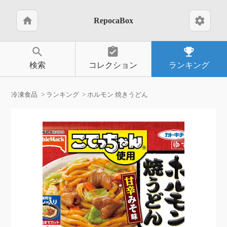
home
settings
RepocaBox
search
assignment_turned_in
emoji_events
検索
コレクション
ランキング
冷凍食品
ランキング
ホルモン 焼きうどん