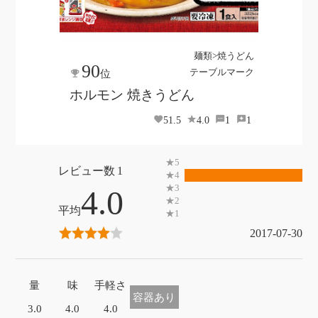
麺類>焼うどん
90
テーブルマーク
位
ホルモン 焼きうどん
51.5
4.0
1
1
1
4.0
2017-07-30
量
味
手軽さ
容器あり
3.0
4.0
4.0