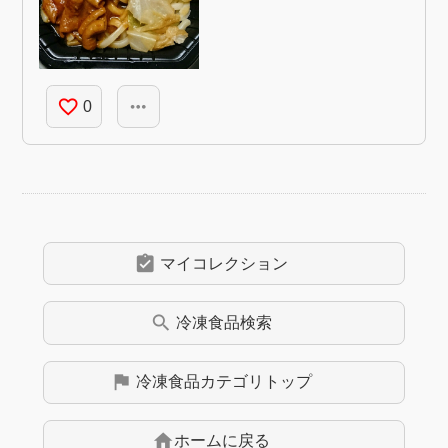
favorite_border
more_horiz
0
assignment_turned_in
マイコレクション
search
冷凍食品
検索
flag
冷凍食品
カテゴリトップ
home
ホームに戻る