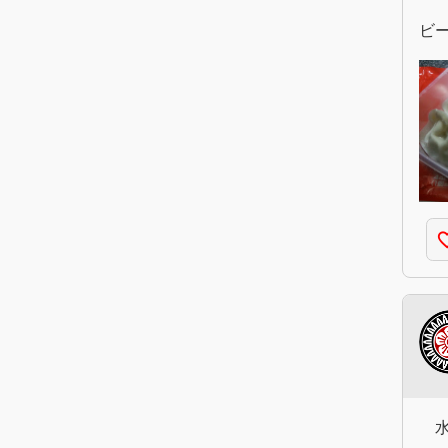
ビ
favorite
水