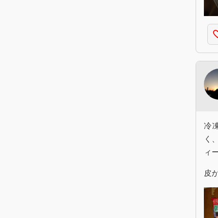
favorite
冷
く
ィ
皮が