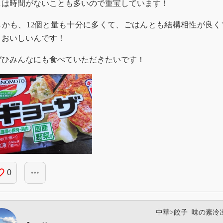
しは時間がないことも多いので重宝しています！
かも、12個と量も十分に多くて、ごはんとも結構相性が良く
くおいしいんです！
ひみんなにも食べていただきたいです！
_border
more_horiz
0
中華>餃子
味の素冷