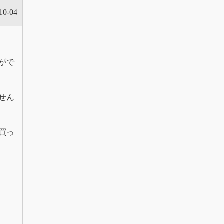
10-04
がで
せん
買っ