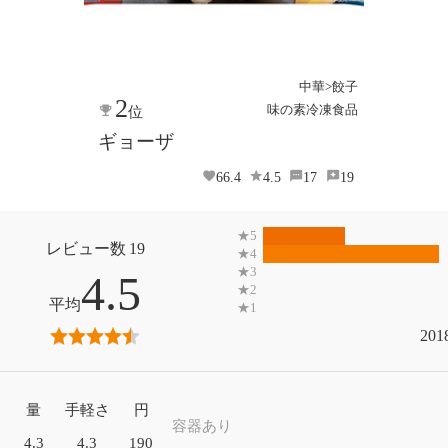
中華>餃子
2
味の素冷凍食品
位
ギョーザ
66.4
4.5
17
19
19
4.5
201
量
手軽さ
円
容器あり
4.3
4.3
190