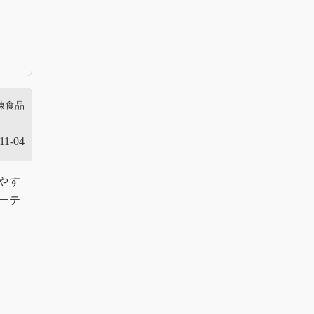
凍食品
11-04
やす
ーテ