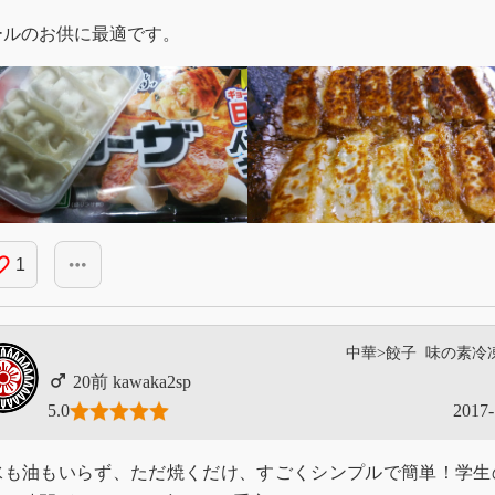
ールのお供に最適です。
_border
more_horiz
1
中華>餃子
味の素冷
kawaka2sp
5.0
2017-
も油もいらず、ただ焼くだけ、すごくシンプルで簡単！学生