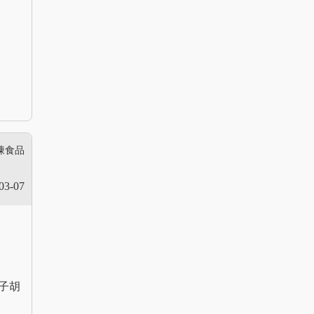
凍食品
03-07
子胡