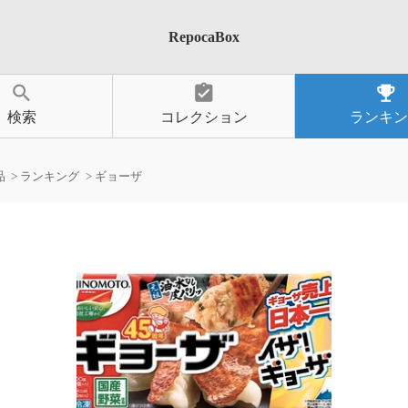
RepocaBox
search
assignment_turned_in
emoji_events
検索
コレクション
ランキン
品
ランキング
ギョーザ