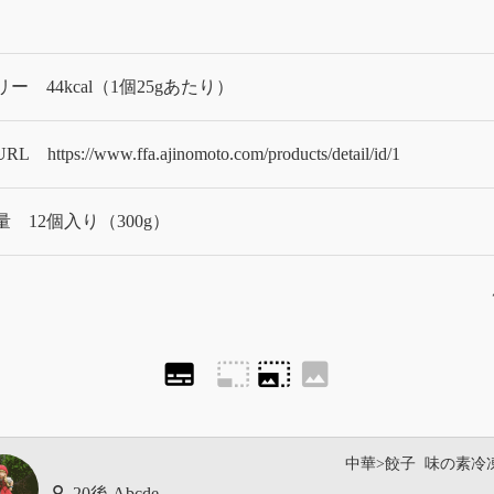
リー
44kcal（1個25gあたり）
URL
https://www.ffa.ajinomoto.com/products/detail/id/1
量
12個入り（300g）
subtitles
photo_size_select_small
photo_size_select_large
image
中華>餃子
味の素冷
Abcde