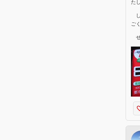
た
し
ご
ぜ
favorite