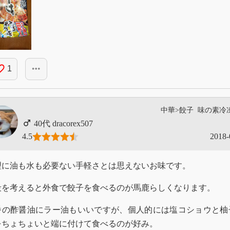
_border
more_horiz
1
中華>餃子
味の素冷
dracorex507
4.5
2018-
理に油も水も必要ない手軽さとは思えないお味です。
段を考えると外食で餃子を食べるのが馬鹿らしくなります。
番の酢醤油にラー油もいいですが、個人的には塩コショウと柚
をちょちょいと端に付けて食べるのが好み。