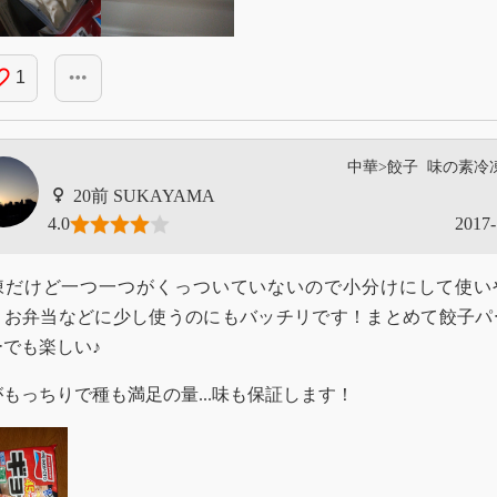
_border
more_horiz
1
中華>餃子
味の素冷
SUKAYAMA
4.0
2017-
凍だけど一つ一つがくっついていないので小分けにして使い
、お弁当などに少し使うのにもバッチリです！まとめて餃子パ
ーでも楽しい♪
もっちりで種も満足の量...味も保証します！