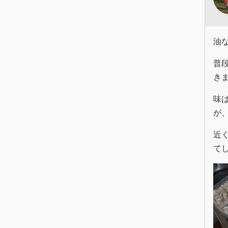
油
普
き
味
が
近
て