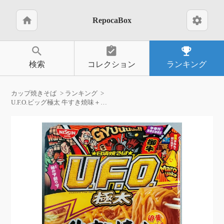
home
settings
RepocaBox
search
assignment_turned_in
emoji_events
検索
コレクション
ランキング
カップ焼きそば
ランキング
U.F.O.ビッグ極太 牛すき焼味＋卵黄ソース