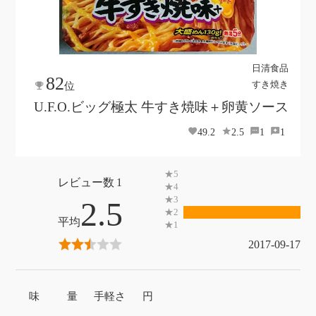
日清食品
82
すき焼き
位
U.F.O.ビッグ極太 牛すき焼味＋卵黄ソース
49.2
2.5
1
1
1
2.5
2017-09-17
味
量
手軽さ
円