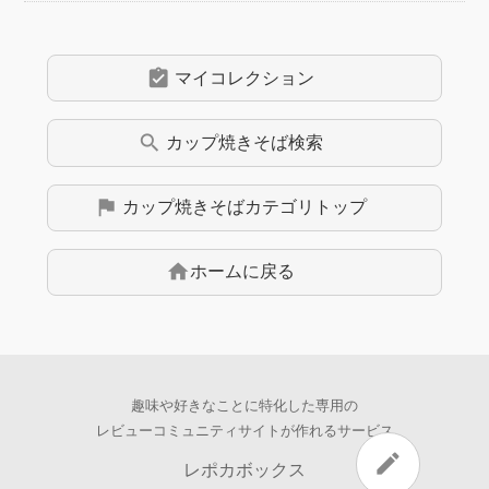
assignment_turned_in
マイコレクション
search
カップ焼きそば
検索
flag
カップ焼きそば
カテゴリトップ
home
ホームに戻る
趣味や好きなことに特化した専用の
レビューコミュニティサイトが作れるサービス
edit
レポカボックス