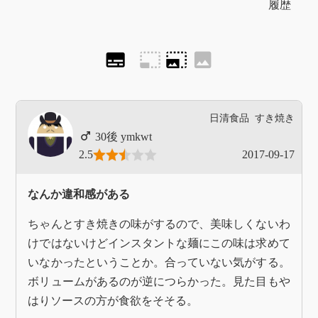
履歴
subtitles
photo_size_select_small
photo_size_select_large
image
日清食品
すき焼き
ymkwt
2.5
2017-09-17
なんか違和感がある
ちゃんとすき焼きの味がするので、美味しくないわ
けではないけどインスタントな麺にこの味は求めて
いなかったということか。合っていない気がする。
ボリュームがあるのが逆につらかった。見た目もや
はりソースの方が食欲をそそる。