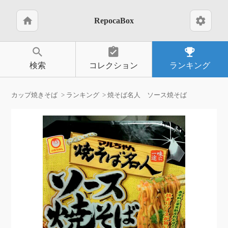
home
settings
RepocaBox
search
assignment_turned_in
emoji_events
検索
コレクション
ランキング
カップ焼きそば
ランキング
焼そば名人 ソース焼そば