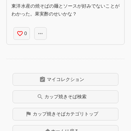
東洋水産の焼そばの麺とソースが好みでないことが
わかった。果実酢のせいかな？
favorite_border
more_horiz
0
assignment_turned_in
マイコレクション
search
カップ焼きそば
検索
flag
カップ焼きそば
カテゴリトップ