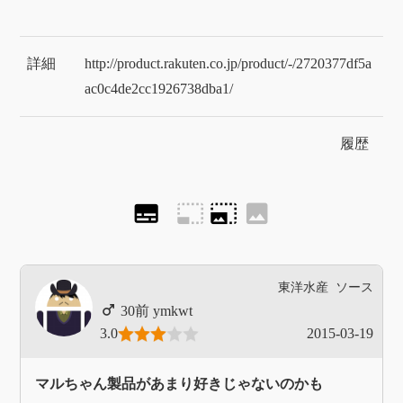
詳細
http://product.rakuten.co.jp/product/-/2720377df5a
ac0c4de2cc1926738dba1/
履歴
subtitles
photo_size_select_small
photo_size_select_large
image
東洋水産
ソース
ymkwt
3.0
2015-03-19
マルちゃん製品があまり好きじゃないのかも