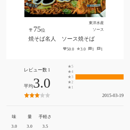
東洋水産
75
ソース
位
焼そば名人 ソース焼そば
50.0
3.0
1
1
1
3.0
2015-03-19
味
量
手軽さ
3.0
3.0
3.5