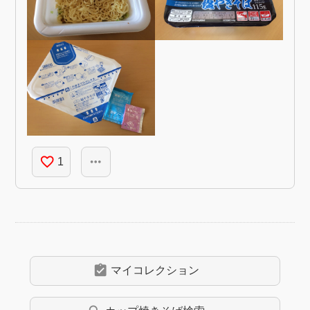
favorite_border
more_horiz
1
assignment_turned_in
マイコレクション