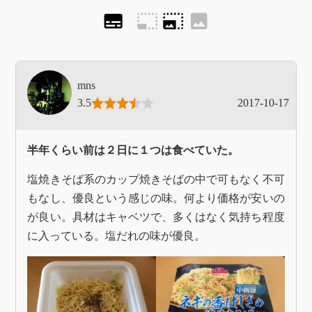
subtitles
photo_size_select_small
photo_size_select_large
image
mns
3.5
2017-10-17
半年くらい前は２日に１つは食べていた。
塩焼きそば系のカップ焼きそばの中で可もなく不可
もなし、優良という感じの味。何より価格が安いの
が良い。具材はキャベツで、多くはなく気持ち程度
に入っている。塩だれの味が優良。