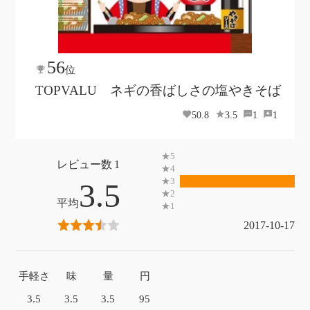
56
位
TOPVALU ネギの香ばしさの塩やきそば
50.8
3.5
1
1
1
3.5
2017-10-17
手軽さ
味
量
円
3.5
3.5
3.5
95