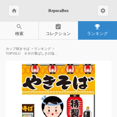
home
settings
RepocaBox
search
assignment_turned_in
emoji_events
検索
コレクション
ランキング
カップ焼きそば
ランキング
TOPVALU ネギの香ばしさの塩やきそば