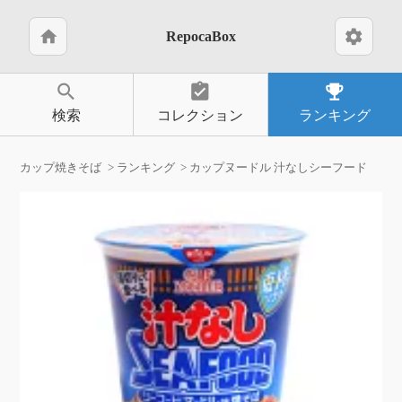
home
settings
RepocaBox
search
assignment_turned_in
emoji_events
検索
コレクション
ランキング
カップ焼きそば
ランキング
カップヌードル 汁なしシーフード