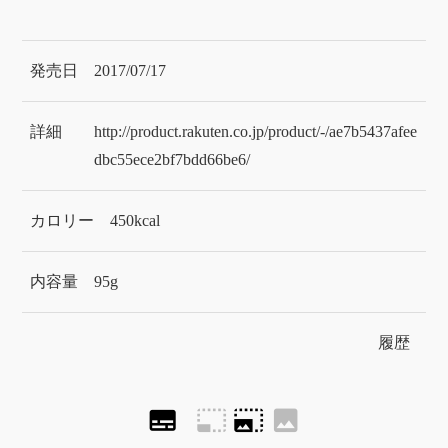
発売日
2017/07/17
詳細
http://product.rakuten.co.jp/product/-/ae7b5437afee
dbc55ece2bf7bdd66be6/
カロリー
450kcal
内容量
95g
履歴
subtitles
photo_size_select_small
photo_size_select_large
image