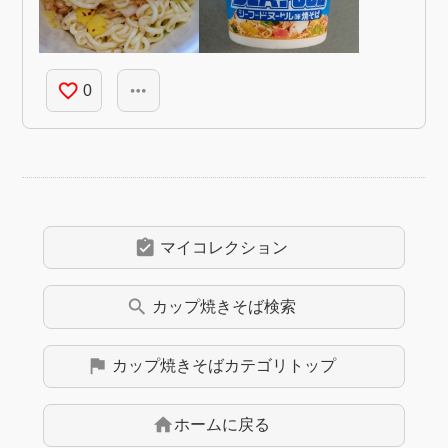
favorite_border
more_horiz
0
assignment_turned_in
マイコレクション
search
カップ焼きそば
検索
flag
カップ焼きそば
カテゴリトップ
home
ホームに戻る