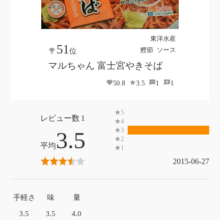
東洋水産
51
鰹節
ソース
位
マルちゃん 富士宮やきそば
50.8
3.5
1
1
1
3.5
2015-06-27
手軽さ
味
量
3.5
3.5
4.0