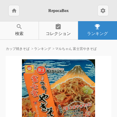
home
settings
RepocaBox
search
assignment_turned_in
emoji_events
検索
コレクション
ランキング
カップ焼きそば
ランキング
マルちゃん 富士宮やきそば