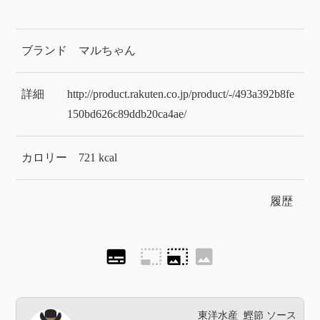
ブランド
マルちゃん
詳細
http://product.rakuten.co.jp/product/-/493a392b8fe
150bd626c89ddb20ca4ae/
カロリー
721 kcal
履歴
subtitles
photo_size_select_small
photo_size_select_large
image
東洋水産
鰹節
ソース