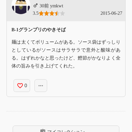
ymkwt
3.5
2015-06-27
B-1グランプリのやきそば
麺は太くてボリュームがある。ソース袋はずっしり
としているがソースはサラサラで意外と酸味があ
る。はずれかなと思ったけど、鰹節がかなりよく全
体の旨みを引き上げてくれた。
favorite_border
more_horiz
0
assignment_turned_in
マイコレクション