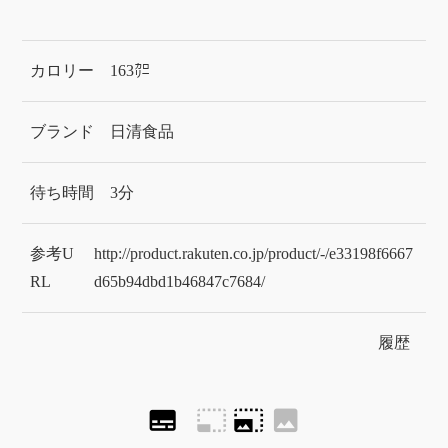
カロリー
163㌍
ブランド
日清食品
待ち時間
3分
参考U
http://product.rakuten.co.jp/product/-/e33198f6667
RL
d65b94dbd1b46847c7684/
履歴
subtitles
photo_size_select_small
photo_size_select_large
image