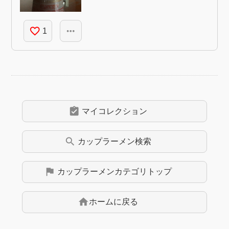
favorite_border
more_horiz
1
assignment_turned_in
マイコレクション
search
カップラーメン
検索
flag
カップラーメン
カテゴリトップ
home
ホームに戻る