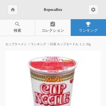
home
settings
RepocaBox
search
assignment_turned_in
emoji_events
検索
コレクション
ランキング
カップラーメン
ランキング
日清 カップヌードル ミニ 36g