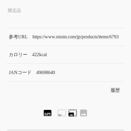
限定品
参考URL
https://www.nissin.com/jp/products/items/6793
カロリー
422kcal
JANコード
49698640
履歴
subtitles
photo_size_select_small
photo_size_select_large
image