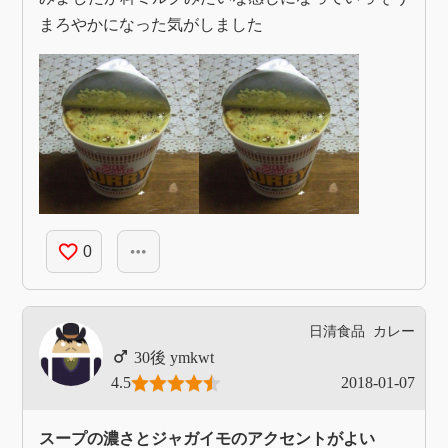
まろやかになった気がしました
favorite_border
more_horiz
0
日清食品
カレー
ymkwt
4.5
2018-01-07
スープの濃さとジャガイモのアクセントがよい