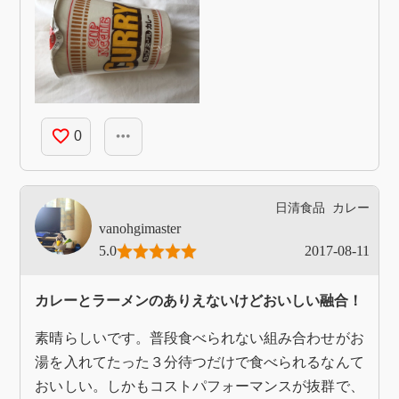
favorite_border
more_horiz
0
日清食品
カレー
vanohgimaster
5.0
2017-08-11
カレーとラーメンのありえないけどおいしい融合！
素晴らしいです。普段食べられない組み合わせがお
湯を入れてたった３分待つだけで食べられるなんて
おいしい。しかもコストパフォーマンスが抜群で、