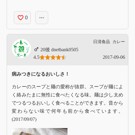
favorite_border
more_horiz
0
日清食品
カレー
dnetbank0505
4.5
2017-09-06
病みつきになるおいしさ！
カレーのスープと麺の愛称が抜群。スープが麺によ
く絡みたまに無性に食べたくなる味。麺は少し太め
でつるつるおいしく食べることができます。昔から
変わらない味で何年も前から食べています。
(2017/09/07)