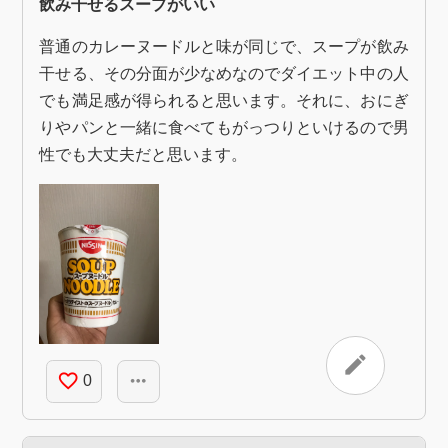
飲み干せるスープがいい
普通のカレーヌードルと味が同じで、スープが飲み
干せる、その分面が少なめなのでダイエット中の人
でも満足感が得られると思います。それに、おにぎ
りやパンと一緒に食べてもがっつりといけるので男
性でも大丈夫だと思います。
edit
favorite_border
more_horiz
0