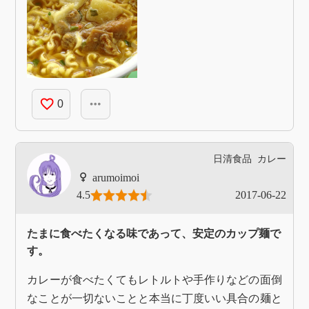
favorite_border
more_horiz
0
日清食品
カレー
arumoimoi
4.5
2017-06-22
たまに食べたくなる味であって、安定のカップ麺で
す。
カレーが食べたくてもレトルトや手作りなどの面倒
なことが一切ないことと本当に丁度いい具合の麺と