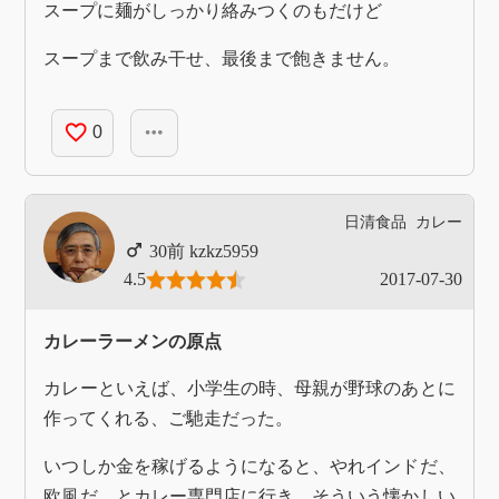
スープに麺がしっかり絡みつくのもだけど
スープまで飲み干せ、最後まで飽きません。
favorite_border
more_horiz
0
日清食品
カレー
kzkz5959
4.5
2017-07-30
カレーラーメンの原点
カレーといえば、小学生の時、母親が野球のあとに
作ってくれる、ご馳走だった。
いつしか金を稼げるようになると、やれインドだ、
欧風だ、とカレー専門店に行き、そういう懐かしい