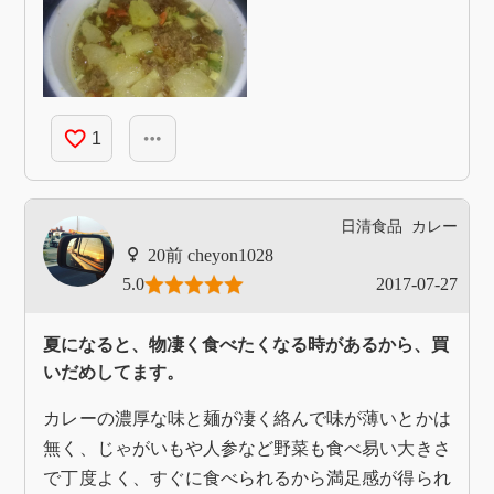
favorite_border
more_horiz
1
日清食品
カレー
cheyon1028
5.0
2017-07-27
夏になると、物凄く食べたくなる時があるから、買
いだめしてます。
カレーの濃厚な味と麺が凄く絡んで味が薄いとかは
無く、じゃがいもや人参など野菜も食べ易い大きさ
で丁度よく、すぐに食べられるから満足感が得られ