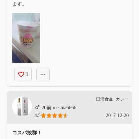
ます。
favorite_border
more_horiz
1
日清食品
カレー
meshia6666
4.5
2017-12-20
コスパ抜群！