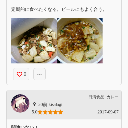
定期的に食べたくなる。ビールにもよく合う。
favorite_border
more_horiz
0
日清食品
カレー
kisalagi
5.0
2017-09-07
間違いない！