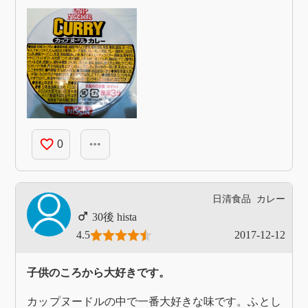
favorite_border
more_horiz
0
日清食品
カレー
hista
4.5
2017-12-12
子供のころから大好きです。
カップヌードルの中で一番大好きな味です。ふとし