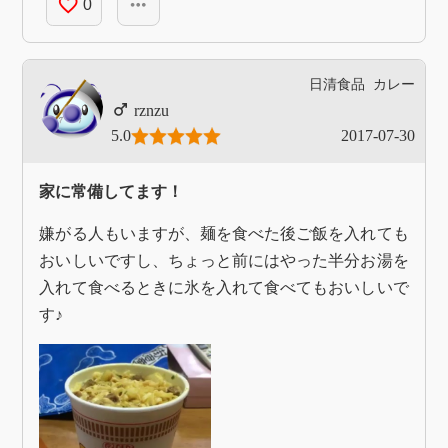
favorite_border
more_horiz
0
日清食品
カレー
rznzu
5.0
2017-07-30
家に常備してます！
嫌がる人もいますが、麺を食べた後ご飯を入れても
おいしいですし、ちょっと前にはやった半分お湯を
入れて食べるときに氷を入れて食べてもおいしいで
す♪