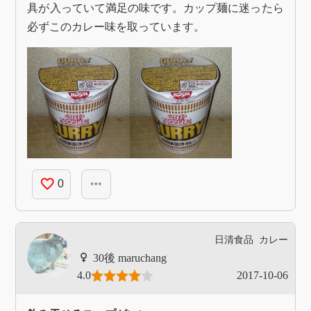
具が入っていて満足の味です。カップ麺に迷ったら
必ずこのカレー味を取っています。
favorite_border
more_horiz
0
日清食品
カレー
maruchang
4.0
2017-10-06