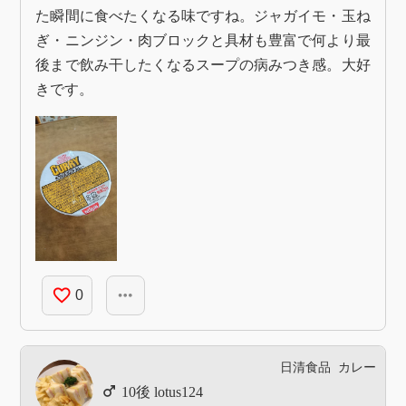
た瞬間に食べたくなる味ですね。ジャガイモ・玉ね
ぎ・ニンジン・肉ブロックと具材も豊富で何より最
後まで飲み干したくなるスープの病みつき感。大好
きです。
favorite_border
more_horiz
0
日清食品
カレー
lotus124