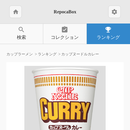
home
settings
RepocaBox
search
assignment_turned_in
emoji_events
検索
コレクション
ランキング
カップラーメン
ランキング
カップヌードルカレー