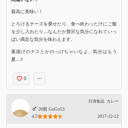
最高に美味い！
とろけるチーズを乗せたり、食べ終わった汁にご飯
を少し入れたり....なんだか贅沢な気分になれていっ
ぱい満足な気分を味わえます。
素揚げのナスとかのっけちゃいなよ、気分はもう
夏....‼︎
favorite_border
more_horiz
0
日清食品
カレー
GoGo53
4.5
2017-12-12