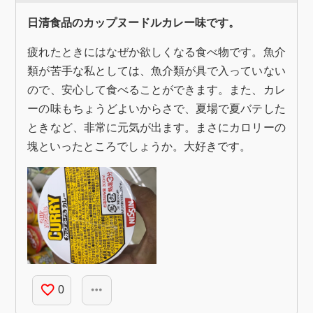
日清食品のカップヌードルカレー味です。
疲れたときにはなぜか欲しくなる食べ物です。魚介
類が苦手な私としては、魚介類が具で入っていない
ので、安心して食べることができます。また、カレ
ーの味もちょうどよいからさで、夏場で夏バテした
ときなど、非常に元気が出ます。まさにカロリーの
塊といったところでしょうか。大好きです。
favorite_border
more_horiz
0