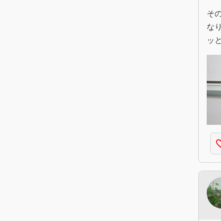
そ
な
ッ
favorite