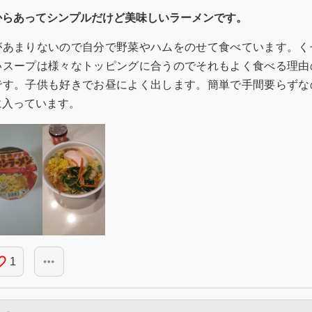
からあってシンプルだけど美味しいラーメンです。
があまりないので自分で野菜やハムをのせて食べています。く
いスープは様々なトッピングに合うのでそれもよく食べる理由
です。子供も好きでお昼によく出します。簡単で手間要らずな
に入っています。
_border
more_horiz
1