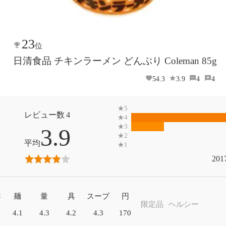
23
位
日清食品 チキンラーメン どんぶり Coleman 85g
54.3
3.9
4
4
4
3.9
201
さ
麺
量
具
スープ
円
限定品
ヘルシー
4.1
4.3
4.2
4.3
170