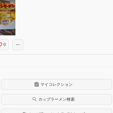
_border
more_horiz
0
assignment_turned_in
マイコレクション
search
カップラーメン
検索