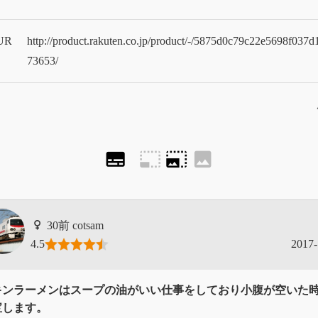
UR
http://product.rakuten.co.jp/product/-/5875d0c79c22e5698f037
73653/
subtitles
photo_size_select_small
photo_size_select_large
image
cotsam
4.5
2017-
キンラーメンはスープの油がいい仕事をしており小腹が空いた
宝します。