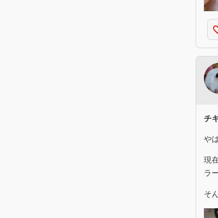
favorite
チ
や
現
ラ
そ