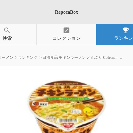
RepocaBox
search
assignment_turned_in
emoji_events
検索
コレクション
ランキン
ラーメン
ランキング
日清食品 チキンラーメン どんぶり Coleman 85g