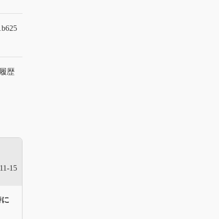
d1b625
履歴
11-15
時に