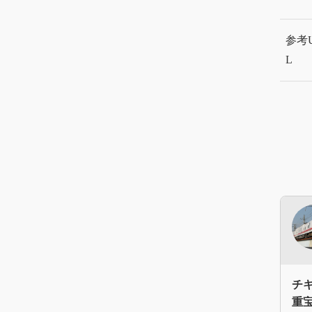
参考
L
チ
重