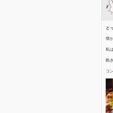
と
懐
私
飽
コ