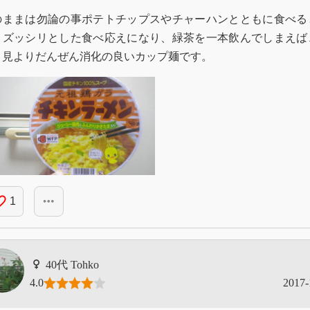
のままは勿論の事ポテトチップスやチャーハンとともに食べる
りズッシリとした食べ応えになり、緑茶を一本飲んでしまえば
と見よりだんぜん消化の良いカップ麺です。
_border
more_horiz
1
Tohko
4.0
2017-