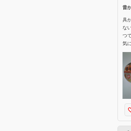
昔
具
な
つ
気
favorite