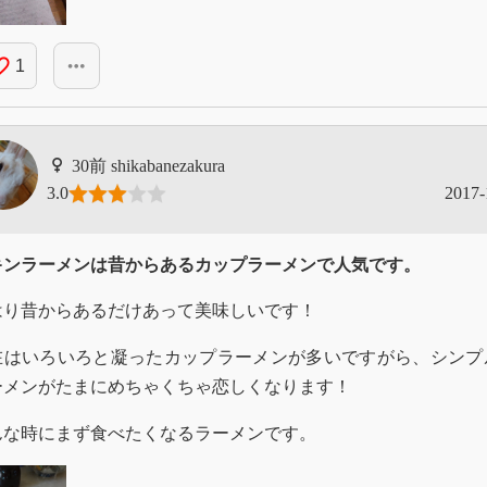
_border
more_horiz
1
shikabanezakura
3.0
2017-
キンラーメンは昔からあるカップラーメンで人気です。
はり昔からあるだけあって美味しいです！
在はいろいろと凝ったカップラーメンが多いですがら、シンプ
ーメンがたまにめちゃくちゃ恋しくなります！
んな時にまず食べたくなるラーメンです。