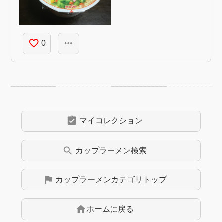
favorite_border
more_horiz
0
assignment_turned_in
マイコレクション
search
カップラーメン
検索
flag
カップラーメン
カテゴリトップ
home
ホームに戻る