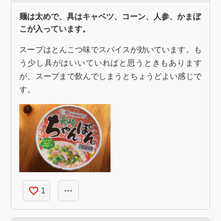
麺は太めで、具はキャベツ、コーン、人参、かまぼ
こが入っています。
スープはとんこつ味でスパイスが効いています。も
う少し具がはいいていればと思うときもあります
が、スープまで飲んでしまうとちょうどよい感じで
す。
favorite_border
more_horiz
1