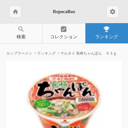
home
settings
RepocaBox
search
assignment_turned_in
emoji_events
検索
コレクション
ランキング
カップラーメン
ランキング
マルタイ 長崎ちゃんぽん ９３ｇ