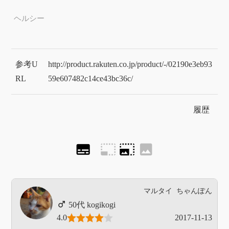
ヘルシー
参考U
http://product.rakuten.co.jp/product/-/02190e3eb93
RL
59e607482c14ce43bc36c/
履歴
subtitles
photo_size_select_small
photo_size_select_large
image
マルタイ
ちゃんぽん
kogikogi
4.0
2017-11-13