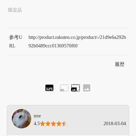
限定品
参考U
http://product.rakuten.co.jp/product/-/21d9e6a292b
RL
92b0489ccc01369570f0f/
履歴
subtitles
photo_size_select_small
photo_size_select_large
image
rere
4.5
2018-03-04