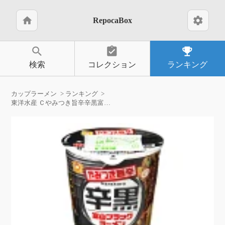
home
settings
RepocaBox
search
assignment_turned_in
emoji_events
検索
コレクション
ランキング
カップラーメン
ランキング
東洋水産 Ｃやみつき旨辛辛黒富山ブラック