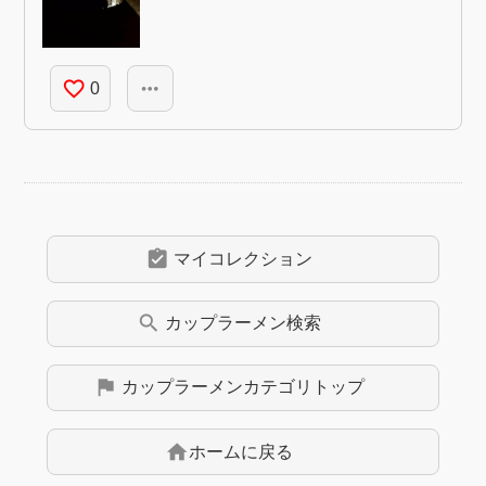
favorite_border
more_horiz
0
assignment_turned_in
マイコレクション
search
カップラーメン
検索
flag
カップラーメン
カテゴリトップ
home
ホームに戻る