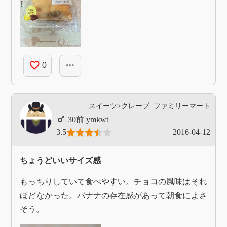
favorite_border
more_horiz
0
スイーツ>クレープ
ファミリーマート
ymkwt
3.5
2016-04-12
ちょうどいいサイズ感
もっちりしていて食べやすい。チョコの風味はそれ
ほどなかった。バナナの存在感があって朝食によさ
そう。