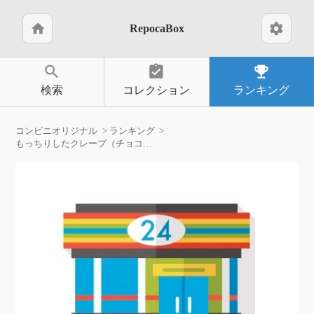
home
settings
RepocaBox
search
assignment_turned_in
emoji_events
検索
コレクション
ランキング
コンビニオリジナル
ランキング
もっちりしたクレープ（チョコバナナ）