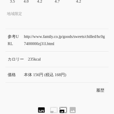
3.5
4.0
4.2
4.7
4.2
地域限定
参考U
http://www.family.co.jp/goods/sweets/chilled/hc0g
RL
7400000zj31l.html
カロリー
235kcal
価格
本体 156円 (税込 168円)
履歴
subtitles
photo_size_select_small
photo_size_select_large
image