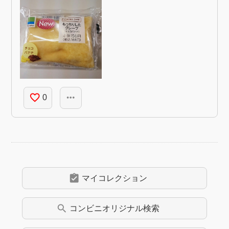
favorite_border
more_horiz
0
assignment_turned_in
マイコレクション
search
コンビニオリジナル
検索