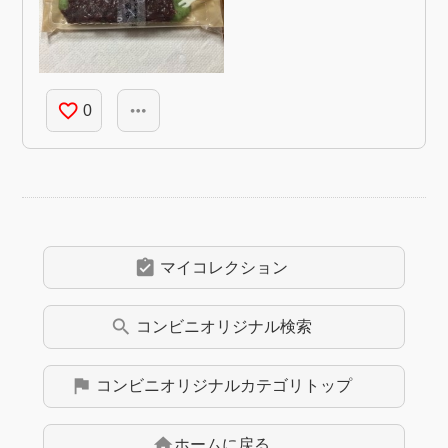
favorite_border
more_horiz
0
assignment_turned_in
マイコレクション
search
コンビニオリジナル
検索
flag
コンビニオリジナル
カテゴリトップ
home
ホームに戻る