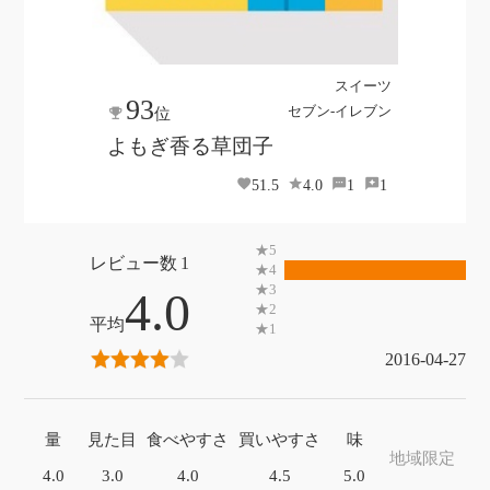
スイーツ
93
セブン-イレブン
位
よもぎ香る草団子
51.5
4.0
1
1
1
4.0
2016-04-27
量
見た目
食べやすさ
買いやすさ
味
地域限定
4.0
3.0
4.0
4.5
5.0