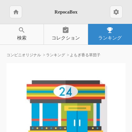
home
settings
RepocaBox
search
assignment_turned_in
emoji_events
検索
コレクション
ランキング
コンビニオリジナル
ランキング
よもぎ香る草団子