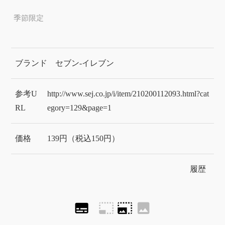
季節限定
ブランド
セブン-イレブン
参考U
http://www.sej.co.jp/i/item/210200112093.html?cat
RL
egory=129&page=1
価格
139円（税込150円）
履歴
subtitles
photo_size_select_small
photo_size_select_large
image