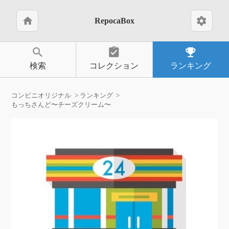
home
settings
RepocaBox
search
assignment_turned_in
emoji_events
検索
コレクション
ランキング
コンビニオリジナル
ランキング
もっちさんど〜チーズクリーム〜