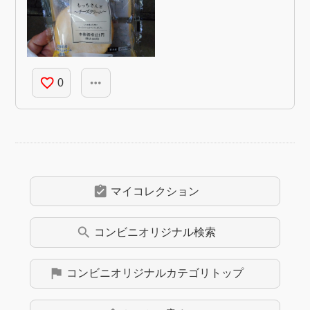
favorite_border
more_horiz
0
assignment_turned_in
マイコレクション
search
コンビニオリジナル
検索
flag
コンビニオリジナル
カテゴリトップ