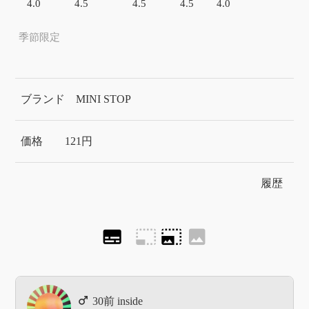
4.0
4.5
4.5
4.5
4.0
季節限定
ブランド
MINI STOP
価格
121円
履歴
subtitles
photo_size_select_small
photo_size_select_large
image
inside