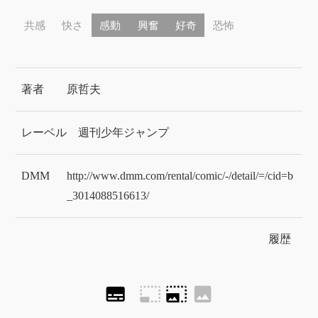
共感
快さ
感動
興奮
好奇
恐怖
著者
原哲夫
レーベル
週刊少年ジャンプ
DMM
http://www.dmm.com/rental/comic/-/detail/=/cid=b
_3014088516613/
履歴
subtitles
photo_size_select_small
photo_size_select_large
image