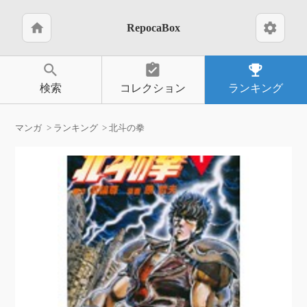
home
settings
RepocaBox
search
assignment_turned_in
emoji_events
検索
コレクション
ランキング
マンガ
ランキング
北斗の拳