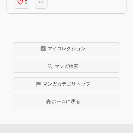
favorite_border
more_horiz
0
assignment_turned_in
マイコレクション
search
マンガ
検索
flag
マンガ
カテゴリトップ
home
ホームに戻る