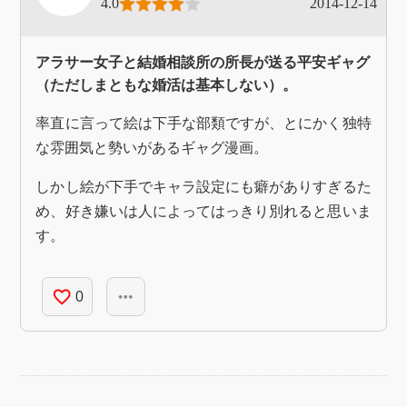
4.0
2014-12-14
アラサー女子と結婚相談所の所長が送る平安ギャグ
（ただしまともな婚活は基本しない）。
率直に言って絵は下手な部類ですが、とにかく独特
な雰囲気と勢いがあるギャグ漫画。
しかし絵が下手でキャラ設定にも癖がありすぎるた
め、好き嫌いは人によってはっきり別れると思いま
す。
favorite_border
more_horiz
0