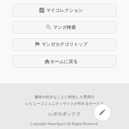
assignment_turned_in
マイコレクション
search
マンガ
検索
flag
マンガ
カテゴリトップ
home
ホームに戻る
趣味や好きなことに特化した専用の
レビューコミュニティサイトが作れるサービス
edit
レポカボックス
Copyright
NameSpace
All Rights Reserved.