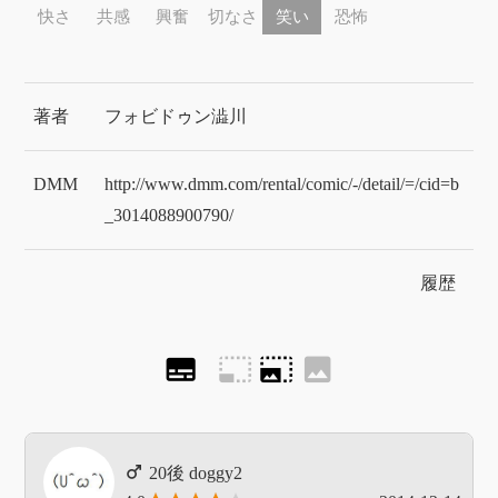
快さ
共感
興奮
切なさ
笑い
恐怖
著者
フォビドゥン澁川
DMM
http://www.dmm.com/rental/comic/-/detail/=/cid=b
_3014088900790/
履歴
subtitles
photo_size_select_small
photo_size_select_large
image
doggy2