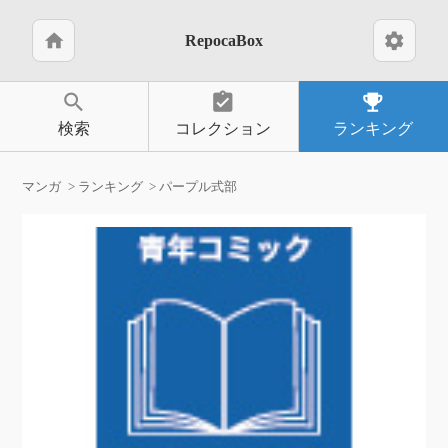
home
settings
RepocaBox
search
assignment_turned_in
emoji_events
検索
コレクション
ランキング
マンガ
ランキング
パープル式部