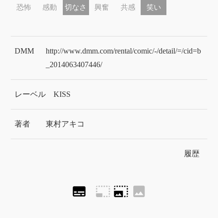
恐怖
感動
切なさ
興奮
共感
笑い
DMM
http://www.dmm.com/rental/comic/-/detail/=/cid=b
_2014063407446/
レーベル
KISS
著者
東村アキコ
履歴
subtitles
photo_size_select_small
photo_size_select_large
image