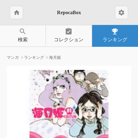
home
settings
RepocaBox
search
assignment_turned_in
emoji_events
検索
コレクション
ランキング
マンガ
ランキング
海月姫