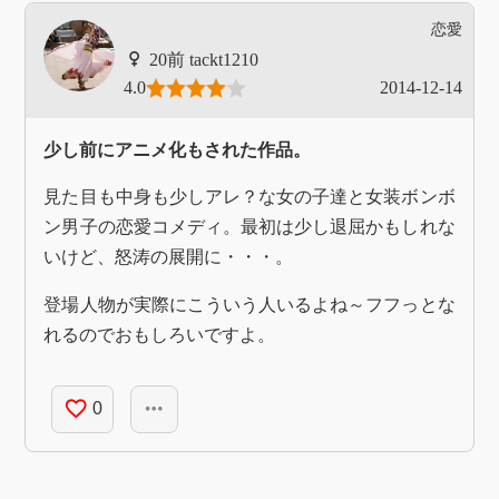
恋愛
tackt1210
4.0
2014-12-14
少し前にアニメ化もされた作品。
見た目も中身も少しアレ？な女の子達と女装ボンボ
ン男子の恋愛コメディ。最初は少し退屈かもしれな
いけど、怒涛の展開に・・・。
登場人物が実際にこういう人いるよね～フフっとな
れるのでおもしろいですよ。
favorite_border
more_horiz
0