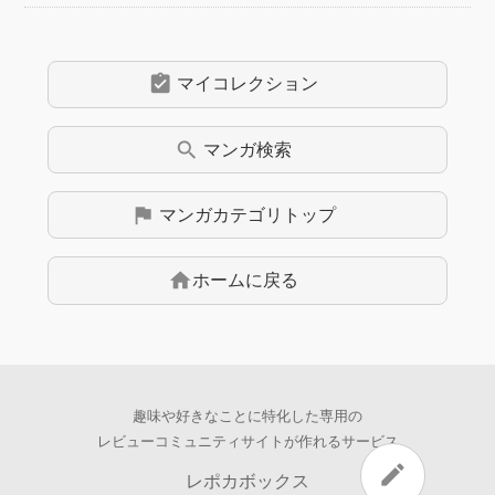
assignment_turned_in
マイコレクション
search
マンガ
検索
flag
マンガ
カテゴリトップ
home
ホームに戻る
趣味や好きなことに特化した専用の
レビューコミュニティサイトが作れるサービス
edit
レポカボックス