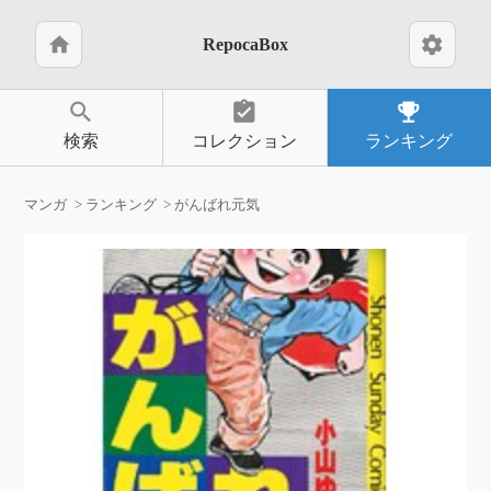
home
settings
RepocaBox
search
assignment_turned_in
emoji_events
検索
コレクション
ランキング
マンガ
ランキング
がんばれ元気