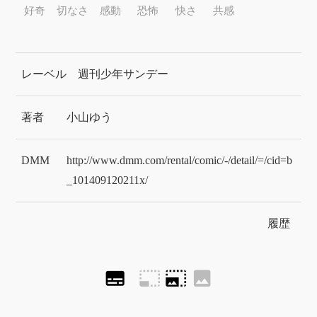
好奇
切なさ
感動
恐怖
快さ
共感
レーベル
週刊少年サンデー
著者
小山ゆう
DMM
http://www.dmm.com/rental/comic/-/detail/=/cid=b
_101409120211x/
履歴
subtitles
photo_size_select_small
photo_size_select_large
image