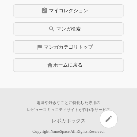
assignment_turned_in
マイコレクション
search
マンガ
検索
flag
マンガ
カテゴリトップ
home
ホームに戻る
趣味や好きなことに特化した専用の
レビューコミュニティサイトが作れるサービス
edit
レポカボックス
Copyright
NameSpace
All Rights Reserved.