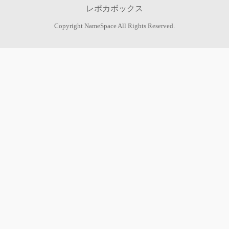
レポカボックス
Copyright
NameSpace
All Rights Reserved.