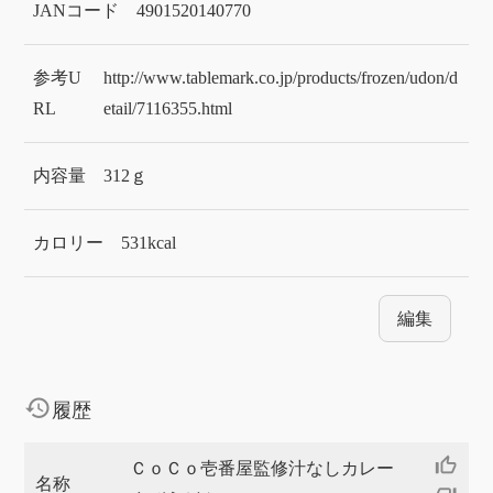
JANコード
4901520140770
参考U
http://www.tablemark.co.jp/products/frozen/udon/d
RL
etail/7116355.html
内容量
312ｇ
カロリー
531kcal
編集
history
履歴
thumb_up_off_alt
ＣｏＣｏ壱番屋監修汁なしカレー
名称