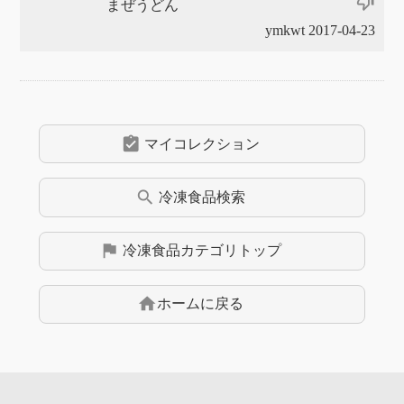
thumb_down_off_alt
まぜうどん
ymkwt 2017-04-23
assignment_turned_in
マイコレクション
search
冷凍食品
検索
flag
冷凍食品
カテゴリトップ
home
ホームに戻る