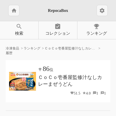
home
settings
RepocaBox
search
assignment_turned_in
emoji_events
検索
コレクション
ランキング
冷凍食品
ランキング
ＣｏＣｏ壱番屋監修汁なしカレーまぜうどん
履歴
86
位
ＣｏＣｏ壱番屋監修汁なしカ
レーまぜうどん
51.5
4.0
1
1