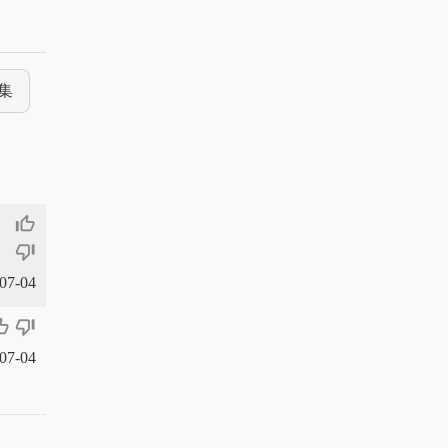
集
thumb_up_off_alt
thumb_down_off_alt
07-04
_off_alt
thumb_down_off_alt
07-04