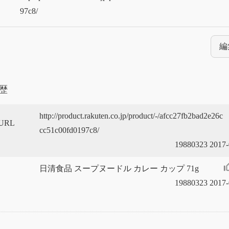
97c8/
編
歴
http://product.rakuten.co.jp/product/-/afcc27fb2bad2e26c
URL
cc51c00fd0197c8/
19880323 2017-
thumb_up
日清食品 スープヌードル カレー カップ 71g
19880323 2017-