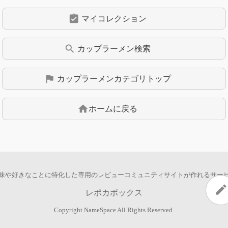
assignment_turned_in
マイコレクション
search
カップラーメン
検索
flag
カップラーメン
カテゴリトップ
home
ホームに戻る
味や好きなことに特化した専用の
レビューコミュニティサイトが作れるサー
edit
レポカボックス
Copyright
NameSpace
All Rights Reserved.