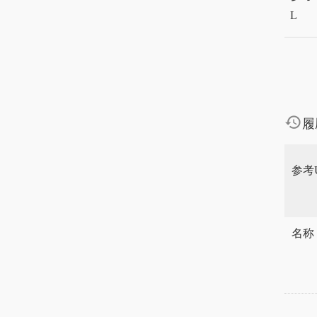
L
history
履
参考
名称