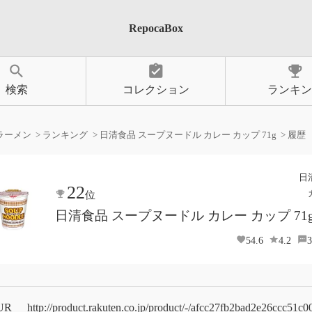
RepocaBox
search
assignment_turned_in
emoji_events
検索
コレクション
ランキン
ラーメン
ランキング
日清食品 スープヌードル カレー カップ 71g
履歴
日
22
位
日清食品 スープヌードル カレー カップ 71
54.6
4.2
3
UR
http://product.rakuten.co.jp/product/-/afcc27fb2bad2e26ccc51c0