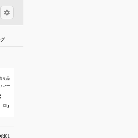
settings
グ
清食品
カレー
g
3
0fd01