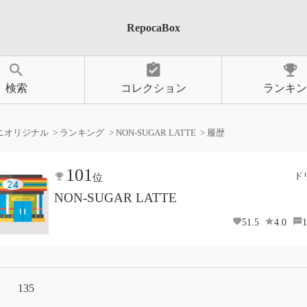
RepocaBox
search
assignment_turned_in
emoji_events
検索
コレクション
ランキン
ニオリジナル
ランキング
NON-SUGAR LATTE
履歴
101
ド
位
NON-SUGAR LATTE
51.5
4.0
1
135