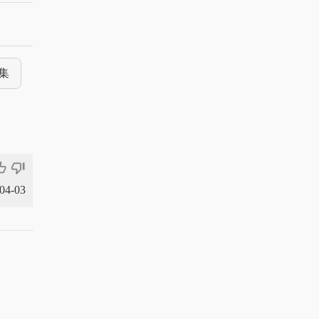
集
_off_alt
thumb_down_off_alt
-04-03