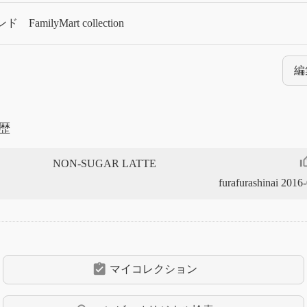
ンド
FamilyMart collection
編
歴
thumb_up
NON-SUGAR LATTE
furafurashinai 2016
assignment_turned_in
マイコレクション