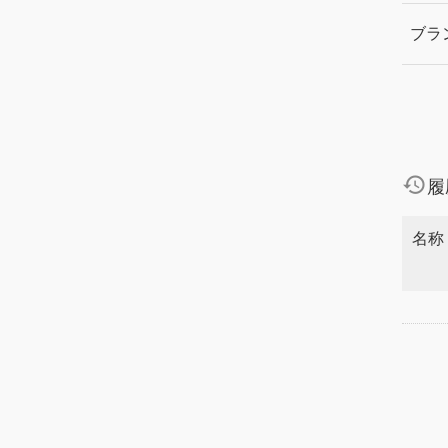
ブラ
history
履
名称